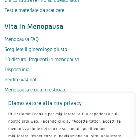
Chi controlla le info su questo sito?
Test e materiale da scaricare
Vita in Menopausa
Menopausa FAQ
Scegliere il ginecologo giusto
10 disturbi frequenti in menopausa
Dispareunia
Perdite vaginali
Menopausa e ciclo mestruale
Menopausa precoce
Diamo valore alla tua privacy
Menopausa tardiva
Utilizziamo i cookie per migliorare la tua esperienza sul
Salute psicologica in menopausa
nostro sito web. Facendo clic su "Accetta tutto", accetti la
memorizzazione dei cookie sul tuo dispositivo per
Igiene intima in menopausa
migliorare l'esperienza di navigazione sul sito, analizzare