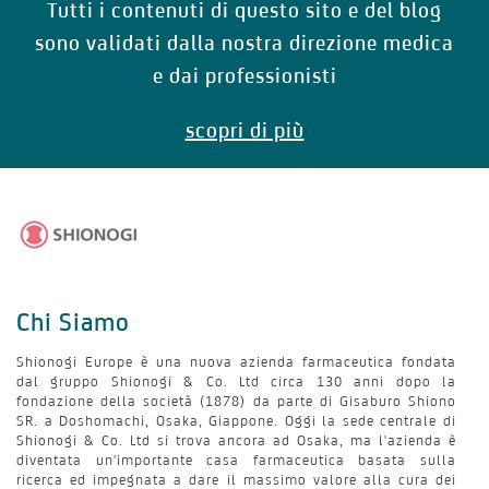
Tutti i contenuti di questo sito e del blog
sono validati dalla nostra direzione medica
e dai professionisti
scopri di più
Chi Siamo
Shionogi Europe è una nuova azienda farmaceutica fondata
dal gruppo Shionogi & Co. Ltd circa 130 anni dopo la
fondazione della società (1878) da parte di Gisaburo Shiono
SR. a Doshomachi, Osaka, Giappone. Oggi la sede centrale di
Shionogi & Co. Ltd si trova ancora ad Osaka, ma l'azienda è
diventata un'importante casa farmaceutica basata sulla
ricerca ed impegnata a dare il massimo valore alla cura dei