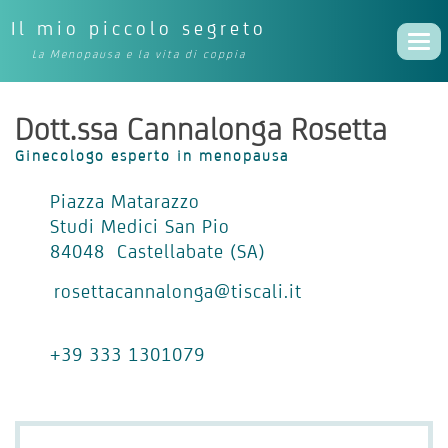
Il mio piccolo segreto
Togg
La Menopausa e la vita di coppia
navi
Dott.ssa Cannalonga Rosetta
Ginecologo esperto in menopausa
Piazza Matarazzo
Studi Medici San Pio
84048 Castellabate (SA)
rosettacannalonga@tiscali.it
+39 333 1301079