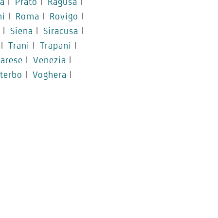
a
|
Prato
|
Ragusa
|
ni
|
Roma
|
Rovigo
|
|
Siena
|
Siracusa
|
|
Trani
|
Trapani
|
arese
|
Venezia
|
iterbo
|
Voghera
|