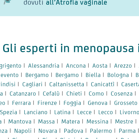
dovuti
all’Atrofia vaginale
Gli esperti in menopausa i
grigento
|
Alessandria
|
Ancona
|
Aosta
|
Arezzo
|
nevento
|
Bergamo
|
Bergamo
|
Biella
|
Bologna
|
B
rindisi
|
Cagliari
|
Caltanissetta
|
Canicattì
|
Casert
ia
|
Catanzaro
|
Cefalù
|
Chieti
|
Como
|
Cosenza
|
eo
|
Ferrara
|
Firenze
|
Foggia
|
Genova
|
Grosseto
 Spezia
|
Lanciano
|
Latina
|
Lecce
|
Lecco
|
Livorn
a
|
Mantova
|
Massa
|
Matera
|
Messina
|
Mestre
|
nza
|
Napoli
|
Novara
|
Padova
|
Palermo
|
Parma