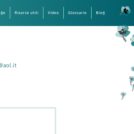
ogo
Risorse utili
Video
Glossario
Blog
@aol.it