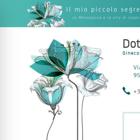
Il mio piccolo segr
La Menopausa e la vita di coppi
Dot
Gineco
Vi
95
+3