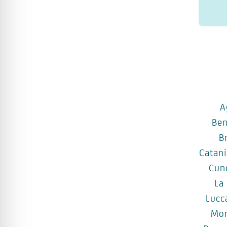
A
Be
B
Catan
Cun
La
Lucc
Mo