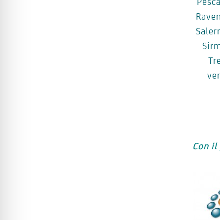
Pesca
Rave
Saler
Sir
Tr
ve
Con il