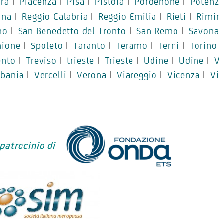
ra
|
Piacenza
|
Pisa
|
Pistoia
|
Pordenone
|
Potenz
nna
|
Reggio Calabria
|
Reggio Emilia
|
Rieti
|
Rimi
no
|
San Benedetto del Tronto
|
San Remo
|
Savona
mione
|
Spoleto
|
Taranto
|
Teramo
|
Terni
|
Torino
ento
|
Treviso
|
trieste
|
Trieste
|
Udine
|
Udine
|
V
rbania
|
Vercelli
|
Verona
|
Viareggio
|
Vicenza
|
V
 patrocinio di