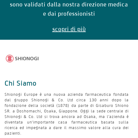
sono validati dalla nostra direzione medica
e dai professionisti
scopri di più
Chi Siamo
Shionogi Europe è una nuova azienda farmaceutica fondata
dal gruppo Shionogi & Co. Ltd circa 130 anni dopo la
fondazione della società (1878) da parte di Gisaburo Shiono
SR. a Doshomachi, Osaka, Giappone. Oggi la sede centrale di
Shionogi & Co. Ltd si trova ancora ad Osaka, ma l'azienda è
diventata un'importante casa farmaceutica basata sulla
ricerca ed impegnata a dare il massimo valore alla cura dei
pazienti.