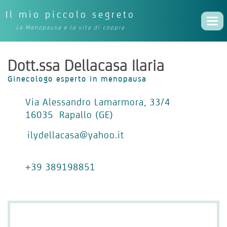
Il mio piccolo segreto
Togg
La Menopausa e la vita di coppia
navi
Dott.ssa Dellacasa Ilaria
Ginecologo esperto in menopausa
Via Alessandro Lamarmora, 33/4
16035 Rapallo (GE)
ilydellacasa@yahoo.it
+39 389198851