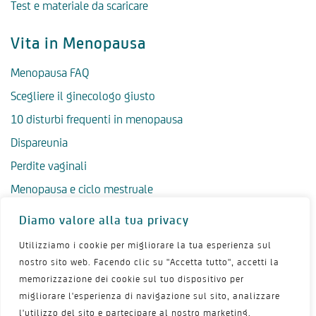
Test e materiale da scaricare
Vita in Menopausa
Menopausa FAQ
Scegliere il ginecologo giusto
10 disturbi frequenti in menopausa
Dispareunia
Perdite vaginali
Menopausa e ciclo mestruale
Menopausa precoce
Diamo valore alla tua privacy
Menopausa tardiva
Utilizziamo i cookie per migliorare la tua esperienza sul
Salute psicologica in menopausa
nostro sito web. Facendo clic su "Accetta tutto", accetti la
memorizzazione dei cookie sul tuo dispositivo per
Igiene intima in menopausa
migliorare l'esperienza di navigazione sul sito, analizzare
Alimentazione e menopausa
l'utilizzo del sito e partecipare al nostro marketing.