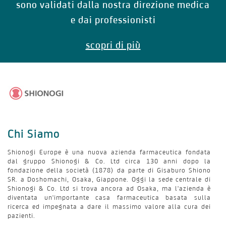
sono validati dalla nostra direzione medica
e dai professionisti
scopri di più
Chi Siamo
Shionogi Europe è una nuova azienda farmaceutica fondata
dal gruppo Shionogi & Co. Ltd circa 130 anni dopo la
fondazione della società (1878) da parte di Gisaburo Shiono
SR. a Doshomachi, Osaka, Giappone. Oggi la sede centrale di
Shionogi & Co. Ltd si trova ancora ad Osaka, ma l'azienda è
diventata un'importante casa farmaceutica basata sulla
ricerca ed impegnata a dare il massimo valore alla cura dei
pazienti.