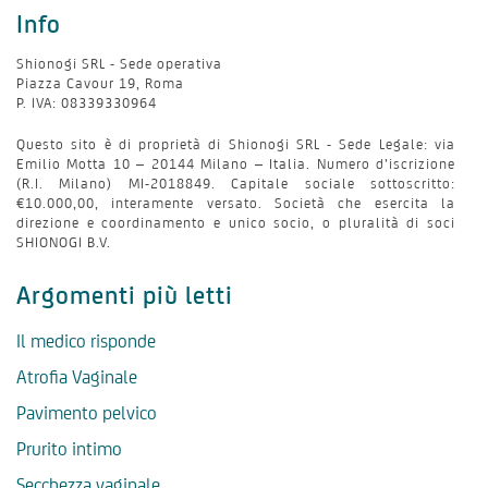
Info
Shionogi SRL - Sede operativa
Piazza Cavour 19, Roma
P. IVA: 08339330964
Questo sito è di proprietà di Shionogi SRL - Sede Legale: via
Emilio Motta 10 – 20144 Milano – Italia. Numero d’iscrizione
(R.I. Milano) MI-2018849. Capitale sociale sottoscritto:
€10.000,00, interamente versato. Società che esercita la
direzione e coordinamento e unico socio, o pluralità di soci
SHIONOGI B.V.
Argomenti più letti
Il medico risponde
Atrofia Vaginale
Pavimento pelvico
Prurito intimo
Secchezza vaginale