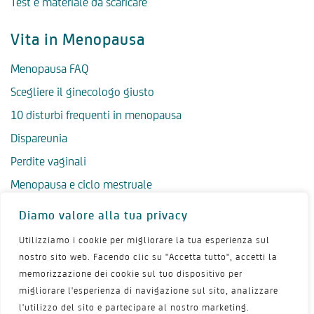
Test e materiale da scaricare
Vita in Menopausa
Menopausa FAQ
Scegliere il ginecologo giusto
10 disturbi frequenti in menopausa
Dispareunia
Perdite vaginali
Menopausa e ciclo mestruale
Menopausa precoce
Diamo valore alla tua privacy
Menopausa tardiva
Utilizziamo i cookie per migliorare la tua esperienza sul
Salute psicologica in menopausa
nostro sito web. Facendo clic su "Accetta tutto", accetti la
memorizzazione dei cookie sul tuo dispositivo per
Igiene intima in menopausa
migliorare l'esperienza di navigazione sul sito, analizzare
Alimentazione e menopausa
l'utilizzo del sito e partecipare al nostro marketing.