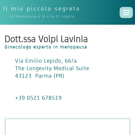
Il mio piccolo segreto
Togg
La Menopausa e la vita di coppia
navi
Dott.ssa Volpi Lavinia
Ginecologo esperto in menopausa
Via Emilio Lepido, 66/a
The Longevity Medical Suite
43123 Parma (PR)
+39 0521 678519