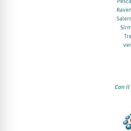
Pesca
Rave
Saler
Sir
Tr
ve
Con il