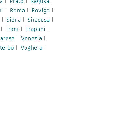
a
|
Prato
|
Ragusa
|
ni
|
Roma
|
Rovigo
|
|
Siena
|
Siracusa
|
|
Trani
|
Trapani
|
arese
|
Venezia
|
iterbo
|
Voghera
|