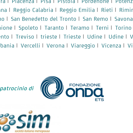
ra
|
Piacenza
|
Pisa
|
Pistoia
|
Pordenone
|
Potenz
nna
|
Reggio Calabria
|
Reggio Emilia
|
Rieti
|
Rimi
no
|
San Benedetto del Tronto
|
San Remo
|
Savona
mione
|
Spoleto
|
Taranto
|
Teramo
|
Terni
|
Torino
ento
|
Treviso
|
trieste
|
Trieste
|
Udine
|
Udine
|
V
rbania
|
Vercelli
|
Verona
|
Viareggio
|
Vicenza
|
V
 patrocinio di