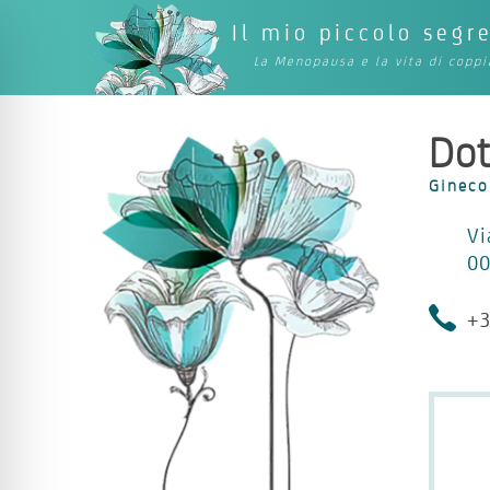
Il mio piccolo segr
La Menopausa e la vita di coppi
Dot
Gineco
Vi
0
+3