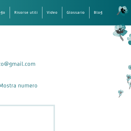
ogo
Risorse utili
Video
Glossario
Blog
ico@gmail.com
Mostra numero