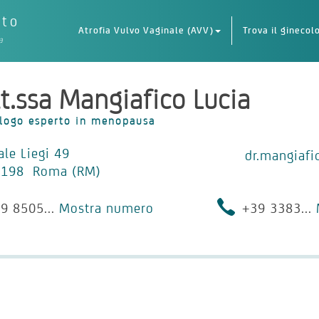
eto
Atrofia Vulvo Vaginale (AVV)
Trova il ginecol
a
t.ssa Mangiafico Lucia
logo esperto in menopausa
ale Liegi 49
dr.mangiaf
0198 Roma (RM)
9 8505...
Mostra numero
+39 3383...