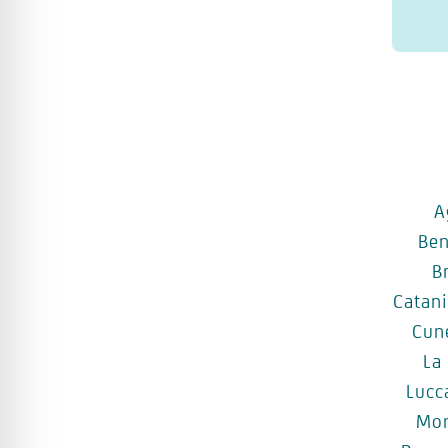
A
Be
B
Catan
Cun
La
Lucc
Mo