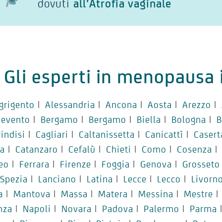
dovuti
all’Atrofia vaginale
Gli esperti in menopausa i
grigento
|
Alessandria
|
Ancona
|
Aosta
|
Arezzo
|
nevento
|
Bergamo
|
Bergamo
|
Biella
|
Bologna
|
B
rindisi
|
Cagliari
|
Caltanissetta
|
Canicattì
|
Casert
ia
|
Catanzaro
|
Cefalù
|
Chieti
|
Como
|
Cosenza
|
eo
|
Ferrara
|
Firenze
|
Foggia
|
Genova
|
Grosseto
 Spezia
|
Lanciano
|
Latina
|
Lecce
|
Lecco
|
Livorn
a
|
Mantova
|
Massa
|
Matera
|
Messina
|
Mestre
|
nza
|
Napoli
|
Novara
|
Padova
|
Palermo
|
Parma