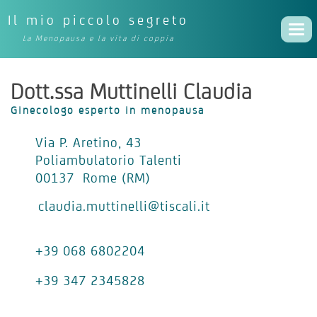
Il mio piccolo segreto
Togg
La Menopausa e la vita di coppia
navi
Dott.ssa Muttinelli Claudia
Ginecologo esperto in menopausa
Via P. Aretino, 43
Poliambulatorio Talenti
00137 Rome (RM)
claudia.muttinelli@tiscali.it
+39 068 6802204
+39 347 2345828