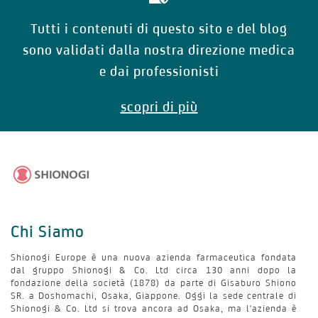
Tutti i contenuti di questo sito e del blog
sono validati dalla nostra direzione medica
e dai professionisti
scopri di più
Chi Siamo
Shionogi Europe è una nuova azienda farmaceutica fondata
dal gruppo Shionogi & Co. Ltd circa 130 anni dopo la
fondazione della società (1878) da parte di Gisaburo Shiono
SR. a Doshomachi, Osaka, Giappone. Oggi la sede centrale di
Shionogi & Co. Ltd si trova ancora ad Osaka, ma l'azienda è