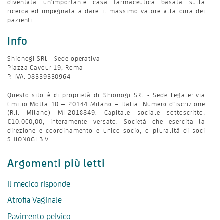
diventata un'importante casa farmaceutica basata sulla
ricerca ed impegnata a dare il massimo valore alla cura dei
pazienti.
Info
Shionogi SRL - Sede operativa
Piazza Cavour 19, Roma
P. IVA: 08339330964
Questo sito è di proprietà di Shionogi SRL - Sede Legale: via
Emilio Motta 10 – 20144 Milano – Italia. Numero d’iscrizione
(R.I. Milano) MI-2018849. Capitale sociale sottoscritto:
€10.000,00, interamente versato. Società che esercita la
direzione e coordinamento e unico socio, o pluralità di soci
SHIONOGI B.V.
Argomenti più letti
Il medico risponde
Atrofia Vaginale
Pavimento pelvico