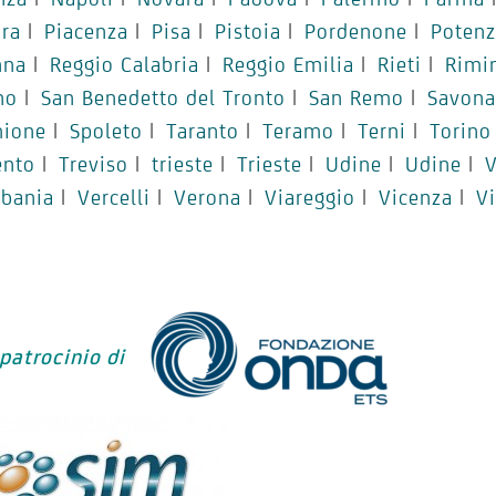
ra
|
Piacenza
|
Pisa
|
Pistoia
|
Pordenone
|
Potenz
nna
|
Reggio Calabria
|
Reggio Emilia
|
Rieti
|
Rimi
no
|
San Benedetto del Tronto
|
San Remo
|
Savona
mione
|
Spoleto
|
Taranto
|
Teramo
|
Terni
|
Torino
ento
|
Treviso
|
trieste
|
Trieste
|
Udine
|
Udine
|
V
rbania
|
Vercelli
|
Verona
|
Viareggio
|
Vicenza
|
V
 patrocinio di