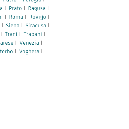
a
|
Prato
|
Ragusa
|
ni
|
Roma
|
Rovigo
|
|
Siena
|
Siracusa
|
|
Trani
|
Trapani
|
arese
|
Venezia
|
iterbo
|
Voghera
|