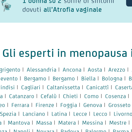
1 donna su 2
soffre di sintomi
dovuti
all’Atrofia vaginale
Gli esperti in menopausa i
grigento
|
Alessandria
|
Ancona
|
Aosta
|
Arezzo
|
nevento
|
Bergamo
|
Bergamo
|
Biella
|
Bologna
|
B
rindisi
|
Cagliari
|
Caltanissetta
|
Canicattì
|
Casert
ia
|
Catanzaro
|
Cefalù
|
Chieti
|
Como
|
Cosenza
|
eo
|
Ferrara
|
Firenze
|
Foggia
|
Genova
|
Grosseto
 Spezia
|
Lanciano
|
Latina
|
Lecce
|
Lecco
|
Livorn
a
|
Mantova
|
Massa
|
Matera
|
Messina
|
Mestre
|
nza
|
Napoli
|
Novara
|
Padova
|
Palermo
|
Parma