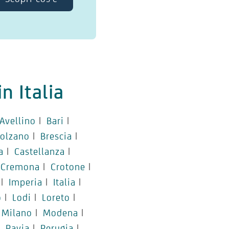
n Italia
Avellino
|
Bari
|
olzano
|
Brescia
|
a
|
Castellanza
|
Cremona
|
Crotone
|
|
Imperia
|
Italia
|
o
|
Lodi
|
Loreto
|
Milano
|
Modena
|
|
Pavia
|
Perugia
|