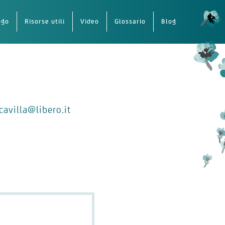
ogo
Risorse utili
Video
Glossario
Blog
cavilla@libero.it