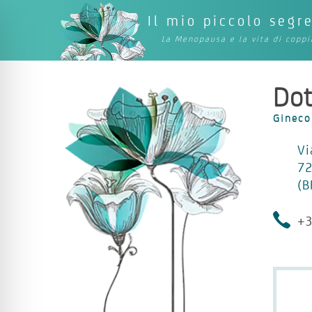
Il mio piccolo segr
La Menopausa e la vita di coppi
Dot
Gineco
Vi
72
(B
+3