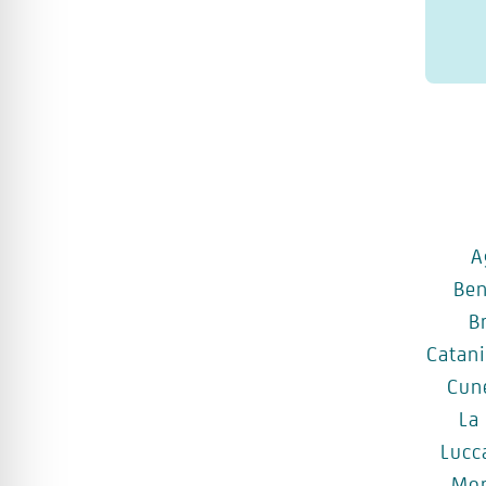
A
Be
B
Catan
Cun
La
Lucc
Mo