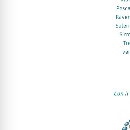
Pesca
Rave
Saler
Sir
Tr
ve
Con il