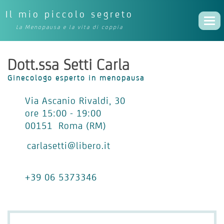
Il mio piccolo segreto
Togg
La Menopausa e la vita di coppia
navi
Dott.ssa Setti Carla
Ginecologo esperto in menopausa
Via Ascanio Rivaldi, 30
ore 15:00 - 19:00
00151 Roma (RM)
carlasetti@libero.it
+39 06 5373346