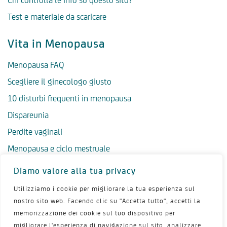
Chi controlla le info su questo sito?
Test e materiale da scaricare
Vita in Menopausa
Menopausa FAQ
Scegliere il ginecologo giusto
10 disturbi frequenti in menopausa
Dispareunia
Perdite vaginali
Menopausa e ciclo mestruale
Menopausa precoce
Diamo valore alla tua privacy
Menopausa tardiva
Utilizziamo i cookie per migliorare la tua esperienza sul
Salute psicologica in menopausa
nostro sito web. Facendo clic su "Accetta tutto", accetti la
memorizzazione dei cookie sul tuo dispositivo per
Igiene intima in menopausa
migliorare l'esperienza di navigazione sul sito, analizzare