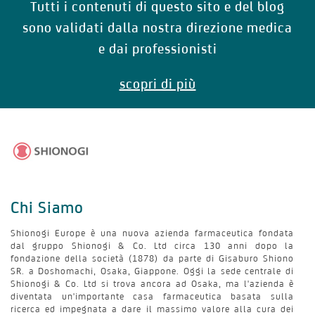
Tutti i contenuti di questo sito e del blog
sono validati dalla nostra direzione medica
e dai professionisti
scopri di più
Chi Siamo
Shionogi Europe è una nuova azienda farmaceutica fondata
dal gruppo Shionogi & Co. Ltd circa 130 anni dopo la
fondazione della società (1878) da parte di Gisaburo Shiono
SR. a Doshomachi, Osaka, Giappone. Oggi la sede centrale di
Shionogi & Co. Ltd si trova ancora ad Osaka, ma l'azienda è
diventata un'importante casa farmaceutica basata sulla
ricerca ed impegnata a dare il massimo valore alla cura dei