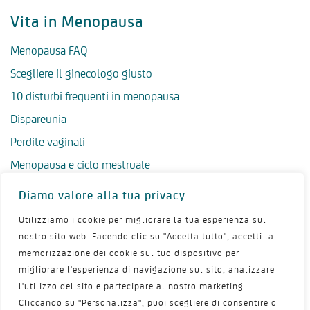
Vita in Menopausa
Menopausa FAQ
Scegliere il ginecologo giusto
10 disturbi frequenti in menopausa
Dispareunia
Perdite vaginali
Menopausa e ciclo mestruale
Menopausa precoce
Diamo valore alla tua privacy
Menopausa tardiva
Utilizziamo i cookie per migliorare la tua esperienza sul
Salute psicologica in menopausa
nostro sito web. Facendo clic su "Accetta tutto", accetti la
memorizzazione dei cookie sul tuo dispositivo per
Igiene intima in menopausa
migliorare l'esperienza di navigazione sul sito, analizzare
Alimentazione e menopausa
l'utilizzo del sito e partecipare al nostro marketing.
Menopausa e sport
Cliccando su "Personalizza", puoi scegliere di consentire o