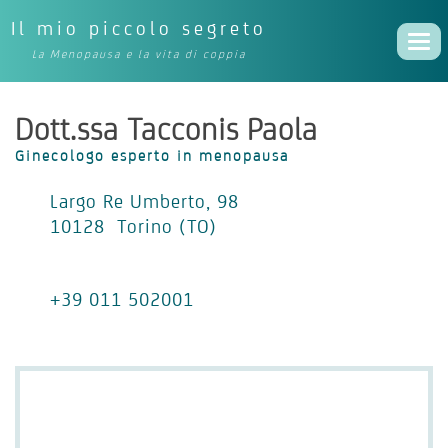
Il mio piccolo segreto
Togg
La Menopausa e la vita di coppia
navi
Dott.ssa Tacconis Paola
Ginecologo esperto in menopausa
Largo Re Umberto, 98
10128 Torino (TO)
+39 011 502001