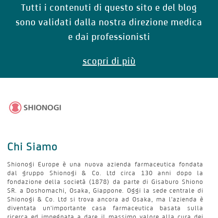
Tutti i contenuti di questo sito e del blog
sono validati dalla nostra direzione medica
e dai professionisti
scopri di più
Chi Siamo
Shionogi Europe è una nuova azienda farmaceutica fondata
dal gruppo Shionogi & Co. Ltd circa 130 anni dopo la
fondazione della società (1878) da parte di Gisaburo Shiono
SR. a Doshomachi, Osaka, Giappone. Oggi la sede centrale di
Shionogi & Co. Ltd si trova ancora ad Osaka, ma l'azienda è
diventata un'importante casa farmaceutica basata sulla
ricerca ed impegnata a dare il massimo valore alla cura dei