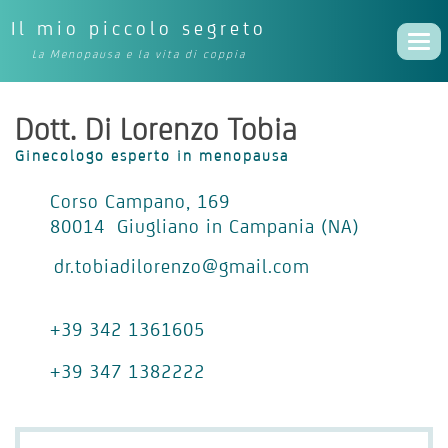
Il mio piccolo segreto
Togg
La Menopausa e la vita di coppia
navi
Dott. Di Lorenzo Tobia
Ginecologo esperto in menopausa
Corso Campano, 169
80014 Giugliano in Campania (NA)
dr.tobiadilorenzo@gmail.com
+39 342 1361605
+39 347 1382222