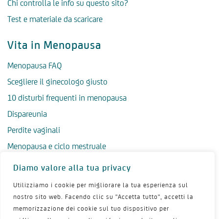
Chi controlla le info su questo sito?
Test e materiale da scaricare
Vita in Menopausa
Menopausa FAQ
Scegliere il ginecologo giusto
10 disturbi frequenti in menopausa
Dispareunia
Perdite vaginali
Menopausa e ciclo mestruale
Menopausa precoce
Diamo valore alla tua privacy
Menopausa tardiva
Utilizziamo i cookie per migliorare la tua esperienza sul
Salute psicologica in menopausa
nostro sito web. Facendo clic su "Accetta tutto", accetti la
memorizzazione dei cookie sul tuo dispositivo per
Igiene intima in menopausa