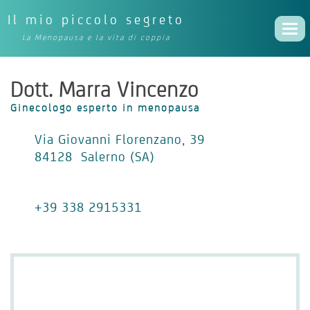
Il mio piccolo segreto
Togg
La Menopausa e la vita di coppia
navi
Dott. Marra Vincenzo
Ginecologo esperto in menopausa
Via Giovanni Florenzano, 39
84128 Salerno (SA)
+39 338 2915331