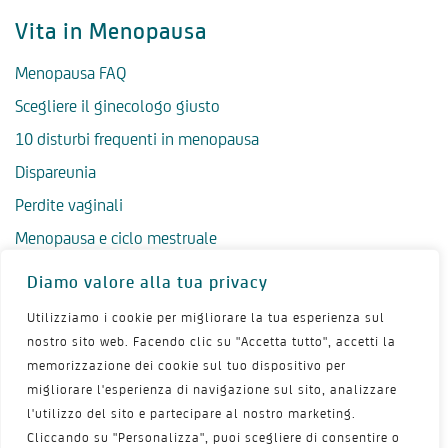
Vita in Menopausa
Menopausa FAQ
Scegliere il ginecologo giusto
10 disturbi frequenti in menopausa
Dispareunia
Perdite vaginali
Menopausa e ciclo mestruale
Menopausa precoce
Diamo valore alla tua privacy
Menopausa tardiva
Utilizziamo i cookie per migliorare la tua esperienza sul
Salute psicologica in menopausa
nostro sito web. Facendo clic su "Accetta tutto", accetti la
memorizzazione dei cookie sul tuo dispositivo per
Igiene intima in menopausa
migliorare l'esperienza di navigazione sul sito, analizzare
Alimentazione e menopausa
l'utilizzo del sito e partecipare al nostro marketing.
Menopausa e sport
Cliccando su "Personalizza", puoi scegliere di consentire o