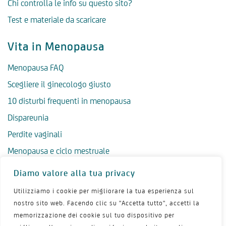
Chi controlla le info su questo sito?
Test e materiale da scaricare
Vita in Menopausa
Menopausa FAQ
Scegliere il ginecologo giusto
10 disturbi frequenti in menopausa
Dispareunia
Perdite vaginali
Menopausa e ciclo mestruale
Menopausa precoce
Diamo valore alla tua privacy
Menopausa tardiva
Utilizziamo i cookie per migliorare la tua esperienza sul
Salute psicologica in menopausa
nostro sito web. Facendo clic su "Accetta tutto", accetti la
memorizzazione dei cookie sul tuo dispositivo per
Igiene intima in menopausa