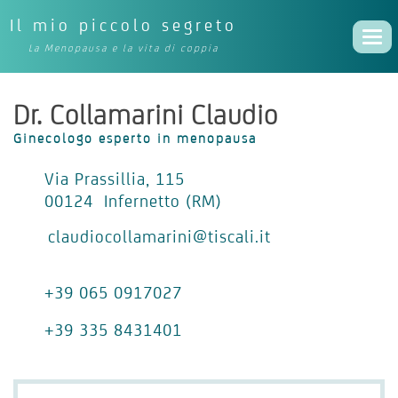
Il mio piccolo segreto
Togg
La Menopausa e la vita di coppia
navi
Dr. Collamarini Claudio
Ginecologo esperto in menopausa
Via Prassillia, 115
00124 Infernetto (RM)
claudiocollamarini@tiscali.it
+39 065 0917027
+39 335 8431401