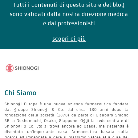
Tutti i contenuti di questo sito e del blog
sono validati dalla nostra direzione medica
e dai professionisti
scopri di più
Chi Siamo
Shionogi Europe è una nuova azienda farmaceutica fondata
dal gruppo Shionogi & Co. Ltd circa 130 anni dopo la
fondazione della società (1878) da parte di Gisaburo Shiono
SR. a Doshomachi, Osaka, Giappone. Oggi la sede centrale di
Shionogi & Co. Ltd si trova ancora ad Osaka, ma l'azienda è
diventata un'importante casa farmaceutica basata sulla
ricerca ed impegnata a dare il massimo valore alla cura dei